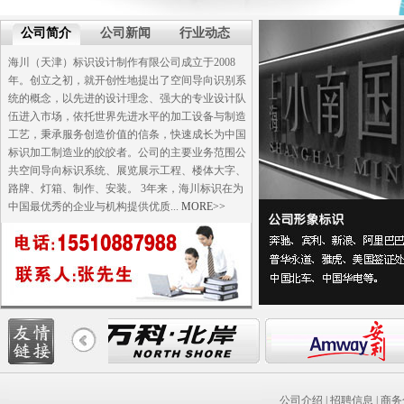
公司简介
公司新闻
行业动态
海川（天津）标识设计制作有限公司成立于2008
年。创立之初，就开创性地提出了空间导向识别系
统的概念，以先进的设计理念、强大的专业设计队
伍进入市场，依托世界先进水平的加工设备与制造
工艺，秉承服务创造价值的信条，快速成长为中国
标识加工制造业的皎皎者。公司的主要业务范围公
共空间导向标识系统、展览展示工程、楼体大字、
路牌、灯箱、制作、安装。 3年来，海川标识在为
中国最优秀的企业与机构提供优质...
MORE>>
公司介绍
|
招聘信息
|
商务