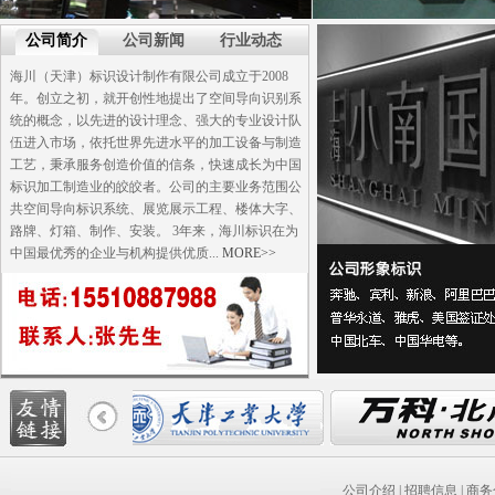
公司简介
公司新闻
行业动态
海川（天津）标识设计制作有限公司成立于2008
年。创立之初，就开创性地提出了空间导向识别系
统的概念，以先进的设计理念、强大的专业设计队
伍进入市场，依托世界先进水平的加工设备与制造
工艺，秉承服务创造价值的信条，快速成长为中国
标识加工制造业的皎皎者。公司的主要业务范围公
共空间导向标识系统、展览展示工程、楼体大字、
路牌、灯箱、制作、安装。 3年来，海川标识在为
中国最优秀的企业与机构提供优质...
MORE>>
公司介绍
|
招聘信息
|
商务